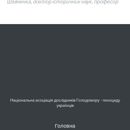
Шевченка, доктор історичних наук, професор
Національна асоціація дослідників Голодомору - геноциду
українців
Головна