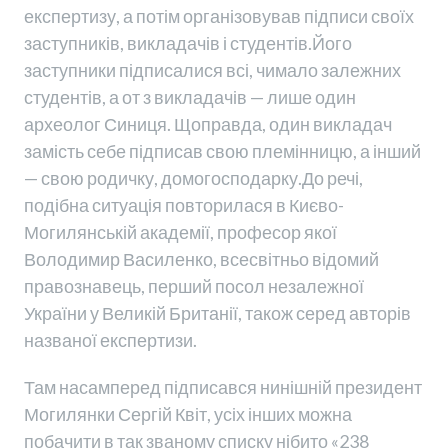
експертизу, а потім організовував підписи своїх
заступників, викладачів і студентів.Його
заступники підписалися всі, чимало залежних
студентів, а от з викладачів — лише один
археолог Синиця. Щоправда, один викладач
замість себе підписав свою племінницю, а інший
— свою родичку, домогосподарку.До речі,
подібна ситуація повторилася в Києво-
Могилянській академії, професор якої
Володимир Василенко, всесвітньо відомий
правознавець, перший посол незалежної
України у Великій Британії, також серед авторів
названої експертизи.
Там насамперед підписався нинішній президент
Могилянки Сергій Квіт, усіх інших можна
побачити в так званому списку нібито «238