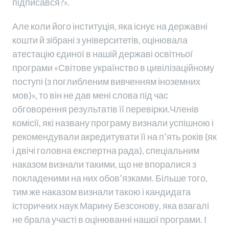
підписався?».
Але коли його інституція, яка існує на державні
кошти й зібрані з університетів, оцінювала
атестацію єдиної в нашій державі освітньої
програми «Світове українство в цивілізаційному
поступі (з поглибленим вивченням іноземних
мов)», то він не дав мені слова під час
обговорення результатів її перевірки.Членів
комісії, які названу програму визнали успішною і
рекомендували акредитувати її на п’ять років (як
і двічі головна експертна рада), спеціальним
наказом визнали такими, що не впоралися з
покладеними на них обов’язками. Більше того,
тим же наказом визнали такою і кандидата
історичних наук Марину Безсонову, яка взагалі
не брала участі в оцінюванні нашої програми. І