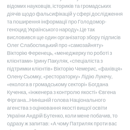
відомих науковців, істориків та громадських
діячів щодо фальсифікацій у сфері дослідження
та поширення інформації про Голодомор-
геноцид Українського народу».Це так
висловився ще один організатор збору підписів
Олег Слабоспицький про «самозайняту»
Вікторію Ференець, «менеджерку по роботі з
клієнтами» Ірину Пакуляк, «спеціаліста з
підтримки клієнтів» Вікторію Чемерис, «фахівця»
Олену Сьомку, «рестораторку» Лідію Лукечу,
«еколога в громадському секторі» Богдана
Кученка, «інженера з контролю якості» Євгена
Фіргана...Нинішній голова Національного
агенства з оцінювання якості вищої освіти
України Андрій Бутенко, коли мене побачив, то
одразу ж запитав: «А чому Патриляк проти вас