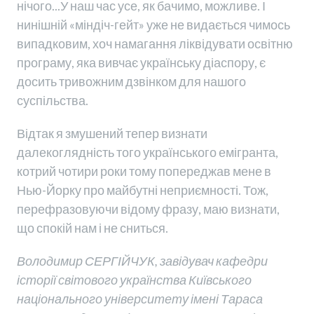
нічого...У наш час усе, як бачимо, можливе. І
нинішній «міндіч-гейт» уже не видається чимось
випадковим, хоч намагання ліквідувати освітню
програму, яка вивчає українську діаспору, є
досить тривожним дзвінком для нашого
суспільства.
Відтак я змушений тепер визнати
далекоглядність того українського емігранта,
котрий чотири роки тому попереджав мене в
Нью-Йорку про майбутні неприємності. Тож,
перефразовуючи відому фразу, маю визнати,
що спокій нам і не сниться.
Володимир СЕРГІЙЧУК, завідувач кафедри
історії світового українства Київського
національного університету імені Тараса