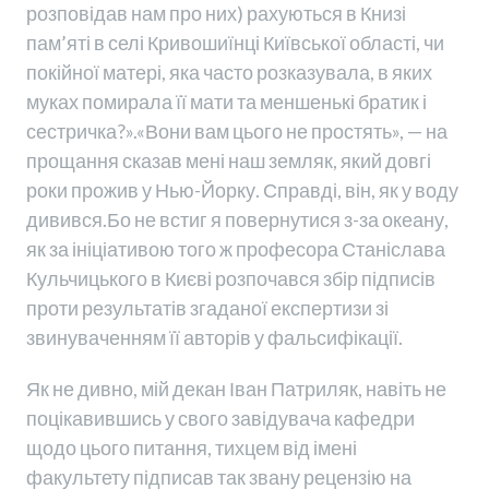
розповідав нам про них) рахуються в Книзі
пам’яті в селі Кривошиїнці Київської області, чи
покійної матері, яка часто розказувала, в яких
муках помирала її мати та меншенькі братик і
сестричка?».«Вони вам цього не простять», — на
прощання сказав мені наш земляк, який довгі
роки прожив у Нью-Йорку. Справді, він, як у воду
дивився.Бо не встиг я повернутися з-за океану,
як за ініціативою того ж професора Станіслава
Кульчицького в Києві розпочався збір підписів
проти результатів згаданої експертизи зі
звинуваченням її авторів у фальсифікації.
Як не дивно, мій декан Іван Патриляк, навіть не
поцікавившись у свого завідувача кафедри
щодо цього питання, тихцем від імені
факультету підписав так звану рецензію на