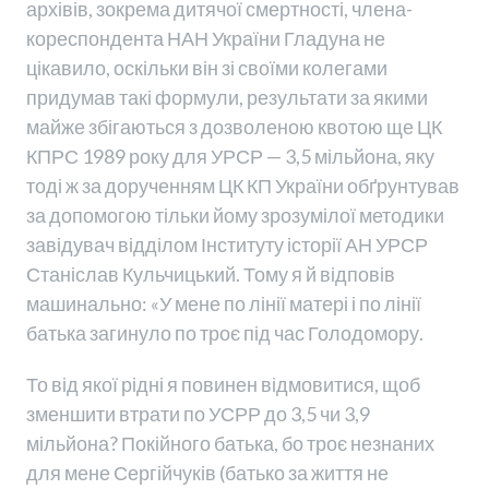
архівів, зокрема дитячої смертності, члена-
кореспондента НАН України Гладуна не
цікавило, оскільки він зі своїми колегами
придумав такі формули, результати за якими
майже збігаються з дозволеною квотою ще ЦК
КПРС 1989 року для УРСР — 3,5 мільйона, яку
тоді ж за дорученням ЦК КП України обґрунтував
за допомогою тільки йому зрозумілої методики
завідувач відділом Інституту історії АН УРСР
Станіслав Кульчицький. Тому я й відповів
машинально: «У мене по лінії матері і по лінії
батька загинуло по троє під час Голодомору.
То від якої рідні я повинен відмовитися, щоб
зменшити втрати по УСРР до 3,5 чи 3,9
мільйона? Покійного батька, бо троє незнаних
для мене Сергійчуків (батько за життя не