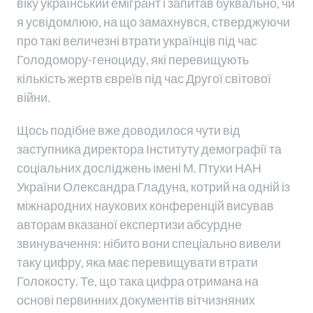
віку український емігрант і запитав буквально, чи
я усвідомлюю, на що замахнувся, стверджуючи
про такі величезні втрати українців під час
Голодомору-геноциду, які перевищують
кількість жертв євреїв під час Другої світової
війни.
Щось подібне вже доводилося чути від
заступника директора Інституту демографії та
соціальних досліджень імені М. Птухи НАН
України Олександра Гладуна, котрий на одній із
міжнародних наукових конференцій висував
авторам вказаної експертизи абсурдне
звинувачення: нібито вони спеціально вивели
таку цифру, яка має перевищувати втрати
Голокосту. Те, що така цифра отримана на
основі первинних документів вітчизняних