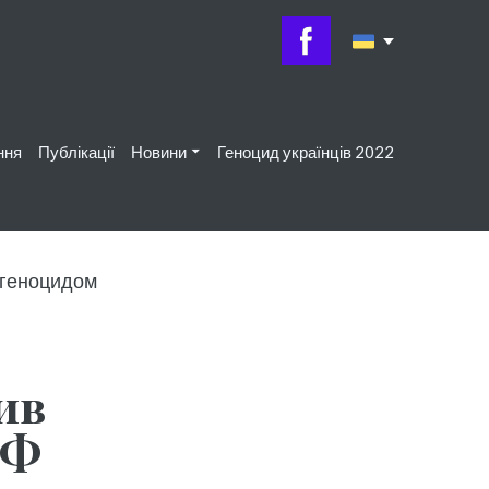
ння
Публікації
Новини
Геноцид українців 2022
ив
РФ