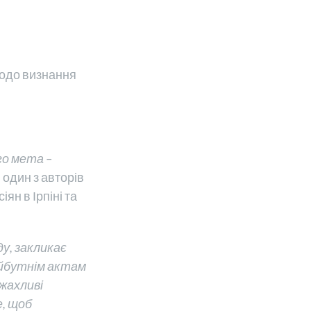
щодо визнання
го мета –
 один з авторів
іян в Ірпіні та
у, закликає
айбутнім актам
 жахливі
е, щоб