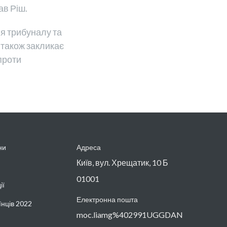
зав Ріш.
ня трибуналу
та
 також закликає
проти
ни
Адреса
Київ, вул. Хрещатик, 10 Б
01001
ії
Електронна пошта
їнців 2022
moc.liamg%402991UGGDAN