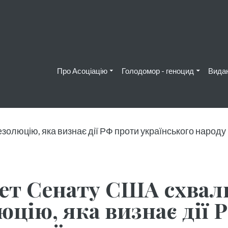
Про Асоціацію
Голодомор - геноцид
Вида
ет Сенату США схвал
юцію, яка визнає дії 