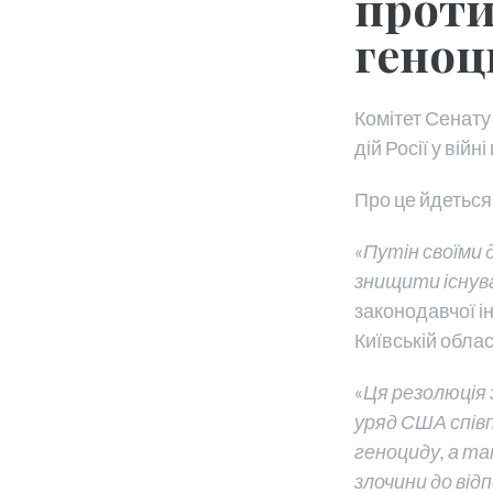
проти
гено
Комітет Сенату
дій Росії у вій
Про це йдеться
«Путін своїми 
знищити існув
законодавчої іні
Київській облас
«
Ця резолюція 
уряд США спів
геноциду, а та
злочини до від