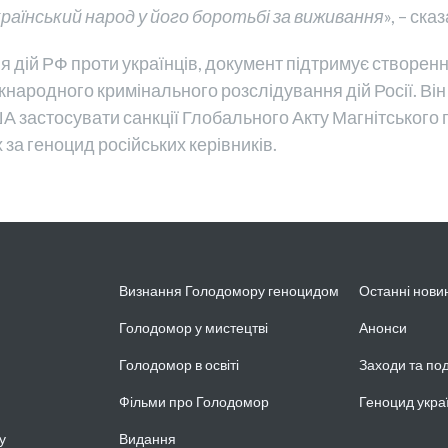
аїнський народ у його боротьбі за виживання
», – ска
я дій РФ проти українців, документ підтримує створен
жнародного кримінального розслідування дій Росії. Він
 застосувати санкції Глобального Акту Магнітського 
за геноцид російських керівників.
Визнання Голодомору геноцидом
Останні нови
Голодомор у мистецтві
Анонси
Голодомор в освіті
Заходи та под
Фільми про Голодомор
Геноцид укра
у
Видання