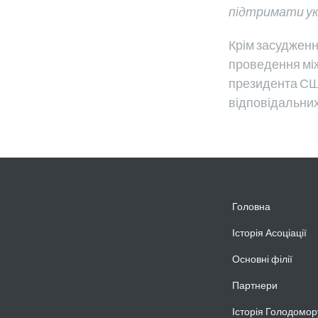
підтримати укр
Крім засудженн
проведення
мі
президента США
відповідальних 
Головна
Історія Асоціації
Основні філії
Партнери
Історія Голодомор