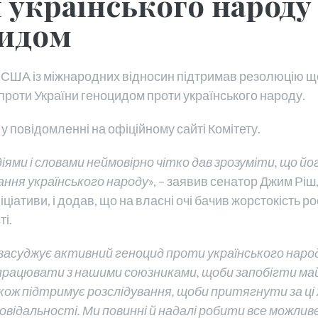
 українського народу
цидом
 США із міжнародних відносин підтримав резолюцію 
ні проти України геноцидом проти українського народу.
 у повідомленні на офіційному сайті Комітету.
діями і словами неймовірно чітко дав зрозуміти, що йо
ання українського народу
», – заявив сенатор Джим Ріш,
ціативи, і додав, що на власні очі бачив жорстокість рос
ті.
засуджує активний геноцид проти українського народ
працювати з нашими союзниками, щоби запобігти м
кож підтримує розслідування, щоби притягнути за ці
повідальності. Ми повинні й надалі робити все можлив