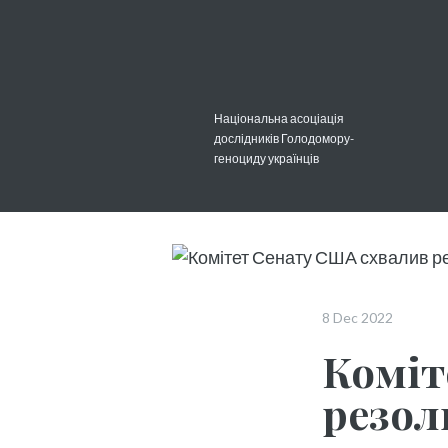
Національна асоціація
дослідників Голодомору-
геноциду українців
8 Dec 2022
Коміт
резол