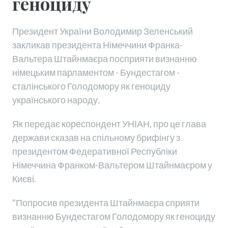
геноциду
Президент України Володимир Зеленський
закликав президента Німеччини Франка-
Вальтера Штайнмаєра посприяти визнанню
німецьким парламентом - Бундестагом -
сталінського Голодомору як геноциду
українського народу.
Як передає кореспондент УНІАН, про це глава
держави сказав на спільному брифінгу з
президентом Федеративної Республіки
Німеччина Франком-Вальтером Штайнмаєром у
Києві.
"Попросив президента Штайнмаєра сприяти
визнанню Бундестагом Голодомору як геноциду