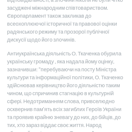
засуджені міжнародним співтовариством.
Європарламент також закликав до
всеохоплюючої історичної та правової оцінки
радянського режиму та прозорої публічної
дискусії щодо його злочинів.
Антиукраїнська діяльність О. Ткаченка обурила
українську громаду , яка надала йому оцінку,
зазначивши: "перебуваючи на посту Міністра
культури та інформаційної політики, О. Ткаченко
здійснював керівництво його діяльністю таким
чином, що спричинив стагнацію в культурній
сфері. Недотриманням слова, привселюдно
осквернив пам'ять всіх загиблих Героїв України
та проявив крайню зневагу до них, до бійців, до
тих, хто зараз віддає своє життя. Народ