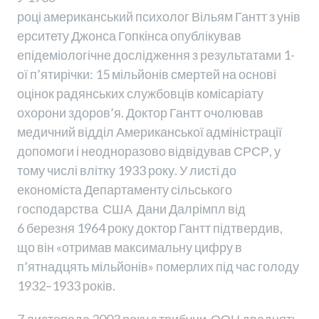
році американський психолог Вільям Гантт з унів
ерситету Джонса Гопкінса опублікував
епідеміологічне дослідження з результатами 1-
ої п’ятирічки: 15 мільйонів смертей на основі
оцінок радянських службовців комісаріату
охорони здоров’я. Доктор Гантт очолював
медичний відділ Американської адміністрації
допомоги і неодноразово відвідував СРСР, у
тому числі влітку 1933 року. У листі до
економіста Департаменту сільського
господарства США Дани Далрімпл від
6 березня 1964 року доктор Гантт підтвердив,
що він «отримав максимальну цифру в
п’ятнадцять мільйонів» померлих під час голоду
1932–1933 років.