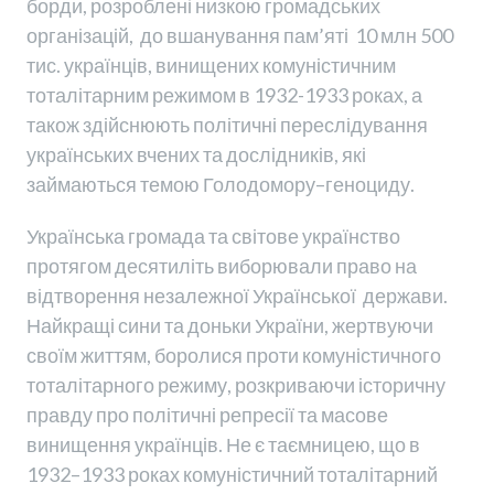
борди, розроблені низкою громадських
організацій, до вшанування пам’яті 10 млн 500
тис. українців, винищених комуністичним
тоталітарним режимом в 1932-1933 роках, а
також здійснюють політичні переслідування
українських вчених та дослідників, які
займаються темою Голодомору–геноциду.
Українська громада та світове українство
протягом десятиліть виборювали право на
відтворення незалежної Української держави.
Найкращі сини та доньки України, жертвуючи
своїм життям, боролися проти комуністичного
тоталітарного режиму, розкриваючи історичну
правду про політичні репресії та масове
винищення українців. Не є таємницею, що в
1932–1933 роках комуністичний тоталітарний