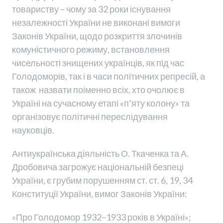
товариству – чому за 32 роки існування
незалежності України не виконані вимоги
Законів України, щодо розкриття злочинів
комуністичного режиму, встановлення
чисельності знищених українців, як під час
Голодоморів, так і в часи політичних репресій, а
також назвати поіменно всіх, хто очолює в
Україні на сучасному етапі «п’яту колону» та
організовує політичні переслідування
науковців.
Антиукраїнська діяльність О. Ткаченка та А.
Дробовича загрожує національній безпеці
України, є грубим порушенням ст. ст. 6, 19, 34
Конституції України, вимог Законів України:
«Про Голодомор 1932–1933 років в Україні»;