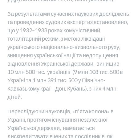
За результатами сучасних наукових досліджень
та проведених судових експертиз встановлено,
що у 1932–1933 роках комуністичний
тоталітарний режим, з метою ліквідації
українського національно-визвольного руху,
знищення української нації та недопущення
відновлення Української держави, винищив
10 млн 500 тис. українців (9 млн 108 тис. 500 в
Україні та 1 млн 391 тис. 500 у Північно-
Кавказькому краї – Дон, Кубань), з них 4 млн
дітей.
Переслідуючи науковців, «п’ята колона» в
Україні, протягом існування незалежної
Української держави, намагається
дискредитувати вчених та дослідників, які