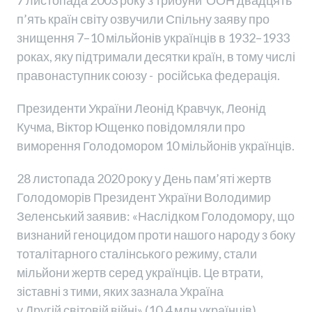
7 листопада 2003 року з трибуни ООН двадцять
п’ять країн світу озвучили Спільну заяву про
знищення 7–10 мільйонів українців в 1932–1933
роках, яку підтримали десятки країн, в тому числі
правонаступник союзу - російська федерація.
Президенти України Леонід Кравчук, Леонід
Кучма, Віктор Ющенко повідомляли про
виморення Голодомором 10 мільйонів українців.
28 листопада 2020 року у День пам’яті жертв
Голодоморів Президент України Володимир
Зеленський заявив: «Наслідком Голодомору, що
визнаний геноцидом проти нашого народу з боку
тоталітарного сталінського режиму, стали
мільйони жертв серед українців. Це втрати,
зіставні з тими, яких зазнала Україна
у Другій світовій війні» (10,4 млн українців).