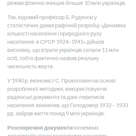
режим фізично знищив більше 10 млн українців.
Так, відомий професор Б. Руденскі у
статистично-демографічній розробці «Динаміка
кількості населення і природного руху
населення в СРСР 1924–1941» дійшов
висновку, що втрати українців склали 11 млн
осіб, тобто фактично назвав реальну
чисельність жертв.
У 1940 р. економіст С. Прокопович на основі
розробленої методики, використовуючи
радянські документи та дані переписів
населення визначив, що Голодомор 1932 – 1933
рр. забрав життя понад 9 млн українців.
Розсекречені документи
іноземних
дипломатів стали важливими доказами