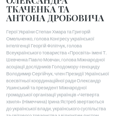
ОЛЕКСАНДРА
ТКАЧЕНКА ТА
АНТОНА ДРОБОВИЧА
Герої України Степан Хмара та Григорій
Омельченко, голова Конгресу української
інтелігенції Георгій Філіпчук, голова
Всеукраїнського товариства «Просвіта» імені Т.
Шевченка Павло Мовчан, голова Міжнародної
асоціації дослідників Голодомору-геноциду
Володимир Сергійчук, член Президії Української
всесвітньої координаційної ради Олександр
Ушинський та президент Міжнародної
громадської організації українців «Четверта
хвиля» (Німеччина) Ірина Ястреб звертаються
до української влади, українського суспільства
та світового товариства з відкритим листом.