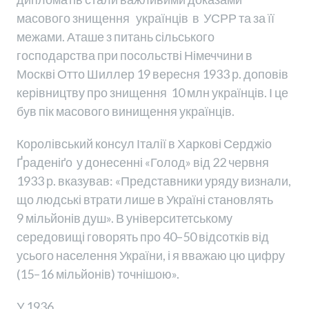
масового знищення українців в УСРР та за її
межами. Аташе з питань сільського
господарства при посольстві Німеччини в
Москві Отто Шиллер 19 вересня 1933 р. доповів
керівництву про знищення 10 млн українців. І це
був пік масового винищення українців.
Королівський консул Італії в Харкові Серджіо
Ґраденіґо у донесенні «Голод» від 22 червня
1933 р. вказував: «Представники уряду визнали,
що людські втрати лише в Україні становлять
9 мільйонів душ». В університетському
середовищі говорять про 40–50 відсотків від
усього населення України, і я вважаю цю цифру
(15–16 мільйонів) точнішою».
У 1936