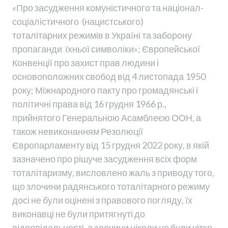
«Про засудження комуністичного та націонал-
соціалістичного (нацистського)
тоталітарних режимів в Україні та заборону
пропаганди їхньої символіки»; Європейської
Конвенції про захист прав людини і
основоположних свобод від 4 листопада 1950
року; Міжнародного пакту про громадянські і
політичні права від 16 грудня 1966 р.,
прийнятого Генеральною Асамблеєю ООН, а
також невиконанням Резолюції
Європарламенту від 15 грудня 2022 року, в якій
зазначено про рішуче засудження всіх форм
тоталітаризму, висловлено жаль з приводу того,
що злочини радянського тоталітарного режиму
досі не були оцінені з правового погляду, їх
виконавці не були притягнуті до
відповідальності, а злочини ніколи не були чітко