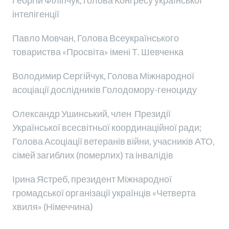
Георгій Філіпчук, голова Конгресу української
інтелігенції
Павло Мовчан, Голова Всеукраїнського
товариства «Просвіта» імені Т. Шевченка
Володимир Сергійчук, Голова Міжнародної
асоціації дослідників Голодомору-геноциду
Олександр Ушинський, член Президії
Української всесвітньої координаційної ради;
Голова Асоціації ветеранів війни, учасників АТО,
сімей загиблих (померлих) та інвалідів
Ірина Ястреб, президент Міжнародної
громадської організації українців «Четверта
хвиля» (Німеччина)