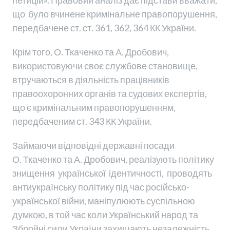
петицій». Правовий аналіз дає підстави вважати,
що було вчинене кримінальне правопорушення,
передбачене ст. ст. 361, 362, 364 КК України.
Крім того, О. Ткаченко та А. Дробович,
використовуючи своє службове становище,
втручаються в діяльність працівників
правоохоронних органів та судових експертів,
що є кримінальним правопорушенням,
передбаченим ст. 343 КК України.
Займаючи відповідні державні посади
О. Ткаченко та А. Дробович, реалізують політику
знищення української ідентичності, проводять
антиукраїнську політику під час російсько-
української війни, маніпулюють суспільною
думкою, в той час коли Український народ та
Збройні сили України захищають незалежність