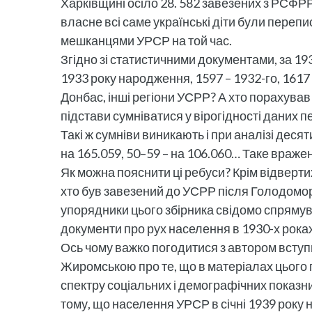
Харківщині осіло 28. 582 завезених з РСФРР 
власне всі саме українські діти були переписа
мешканцями УРСР на той час.
Згідно зі статистичними документами, за 193
1933 року народження, 1597 – 1932-го, 1617 
Донбас, інші регіони УСРР? А хто порахував т
підстави сумніватися у вірогідності даних 
Такі ж сумніви виникають і при аналізі деся
на 165.059, 50–59 – на 106.060… Таке враже
Як можна пояснити ці ребуси? Крім відвертих
хто був завезений до УСРР після Голодомору
упорядники цього збірника свідомо спрямув
документи про рух населення в 1930-х роках
Ось чому важко погодитися з автором вступ
Жиромською про те, що в матеріалах цього 
спектру соціальних і демографічних показни
тому, що населення УРСР в січні 1939 року н