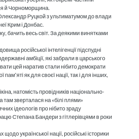
лля й Чорноморщина.
та Олександр Руцкой з ультиматумом до влади
еї Крим і Донбас.
оку, бачить весь світ. За деякими винятками
овища російської інтелігенції підспудні
державні амбіції, які забрали в царського
сувати цей наратив стали нібито демократи
пам’яті як для своєї нації, так і для інших,
кіна, натомість провідників національно-
 там зверталася на «білі плями»
чних ідеологів про нібито зраду
рацю Степана Бандери з гітлерівцями в роки
щодо української нації, російські історики