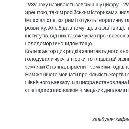
1939 року називають зовсім іншу цифру – 2
Зрештою, таким російським історикам з числ
імперіалістів, котрим і готують теоретичну 
розвитку. Але біда в тому, що вказані вище
інститутів, від них також чуємо про «всесоюз
Голодомор геноцидом тощо.
Коли ж автор цих рядків запитав одного з н
голодували чукчі в ті роки, то глашатай зазн
земляки Сталіна, вірмени – земляки тодіш
Нам же нічого мовчати про кількість жертв Г
Північного Кавказу. Ця цифра встановлена
співпадає з висновком німецьких дипломаті
завідувач кафе