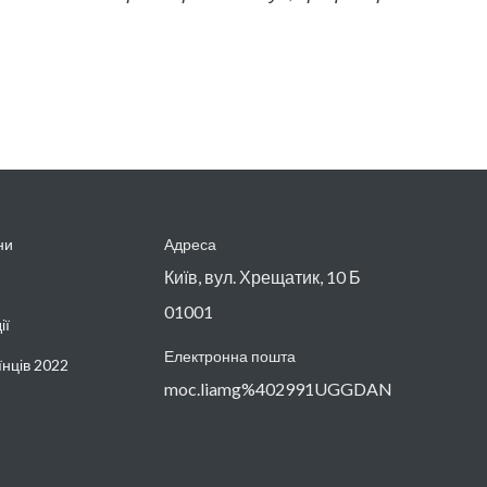
ни
Адреса
Київ, вул. Хрещатик, 10 Б
01001
ії
Електронна пошта
їнців 2022
moc.liamg%402991UGGDAN