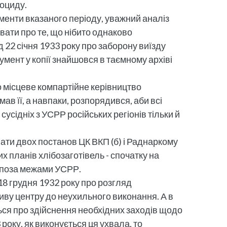
ноциду.
ументи вказаного періоду, уважний аналіз
вати про те, що нібито однаково
 22 січня 1933 року про заборону виїзду
кумент у копії знайшовся в таємному архіві
о місцеве компартійне керівництво
мав її, а навпаки, розпорядився, аби всі
сусідніх з УСРР російських регіонів тільки й
вати двох постанов ЦК ВКП (б) і Раднаркому
х планів хлібозаготівель - спочатку на
ах поза межами УСРР.
18 грудня 1932 року про розгляд
иву центру до неухильного виконання. А в
ься про здійснення необхідних заходів щодо
року, як виконується ця ухвала, то