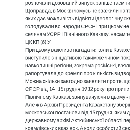
розпочали дозований випуск раніше таємних
Щоправда, в Москві чомусь не зважили на те
яких дає можливість відвіяти ідеологічну с
голодували всі народи СРСР і при цьому не 
селянам УСРР і Північного Кавказу, насампер
ЦК КП (б) У.
При цьому важливо нагадати: коли в Казахс
виступило з ініціативою таким же чином покар
навколишні регіони, зокрема російські, взяли
рапортувала до Кремля про кількість видворе
Можна скільки завгодно заявляти про те, що
СРСР від 14 і 15 грудня 1932 року про припи
Північному Кавказі, звинувачуючи в цьому «п
Але ж в Архіві Президента Казахстану збері
московської постанови від 15 грудня, яким 
Державному архіві Актюбинської області пе
кремлівських вказівок. А коли особистий сек