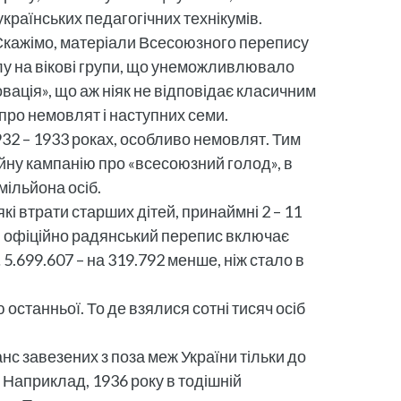
українських педагогічних технікумів.
. Скажімо, матеріали Всесоюзного перепису
ілу на вікові групи, що унеможливлювало
вація», що аж ніяк не відповідає класичним
про немовлят і наступних семи.
932 – 1933 роках, особливо немовлят. Тим
ійну кампанію про «всесоюзний голод», в
мільйона осіб.
і втрати старших дітей, принаймні 2 – 11
 от, офіційно радянський перепис включає
5.699.607 – на 319.792 менше, ніж стало в
останньої. То де взялися сотні тисяч осіб
нс завезених з поза меж України тільки до
б. Наприклад, 1936 року в тодішній