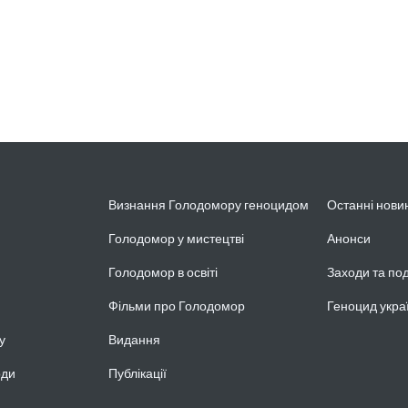
Визнання Голодомору геноцидом
Останні нови
Голодомор у мистецтві
Анонси
Голодомор в освіті
Заходи та под
Фільми про Голодомор
Геноцид укра
у
Видання
оди
Публікації