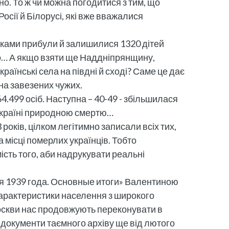
но. То ж чи можна погодитися з тим, що
Росії й Білорусі, які вже вважалися
атьками прибули й залишилися 1320 дітей
8-го… А якщо взяти ще Наддніпрянщину,
країнські села на півдні й сході? Саме це дає
 на завезених чужих.
64.499 осіб. Наступна – 40-49 - збільшилася
в Україні природною смертю…
років, цілком легітимно записали всіх тих,
 місці померлих українців. Тобто
сть того, аби надрукувати реальні
ия 1939 года. Основные итоги» Валентиною
 характеристики населення з широкого
 Москви нас продовжують переконувати в
що документи таємного архіву ще від лютого