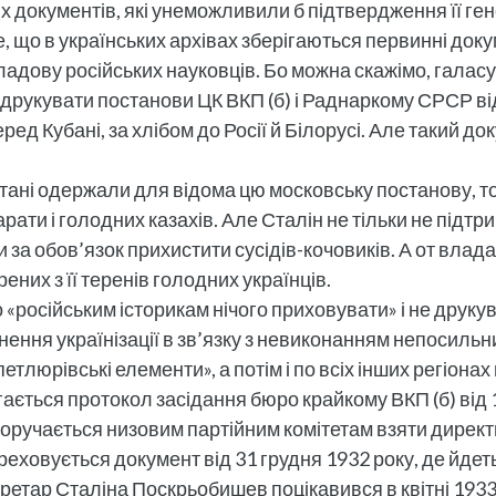
 документів, які унеможливили б підтвердження її ге
, що в українських архівах зберігаються первинні док
кладову російських науковців. Бо можна скажімо, галасу
друкувати постанови ЦК ВКП (б) і Раднаркому СРСР від
ед Кубані, за хлібом до Росії й Білорусі. Але такий до
тані одержали для відома цю московську постанову, т
ати і голодних казахів. Але Сталін не тільки не підтри
 за обов’язок прихистити сусідів-кочовиків. А от влада 
них з її теренів голодних українців.
 «російським історикам нічого приховувати» і не друку
нення українізації в зв’язку з невиконанням непосильни
етлюрівські елементи», а потім і по всіх інших регіон
гається протокол засідання бюро крайкому ВКП (б) від 
доручається низовим партійним комітетам взяти директ
реховується документ від 31 грудня 1932 року, де йдет
ретар Сталіна Поскрьобишев поцікавився в квітні 1933 