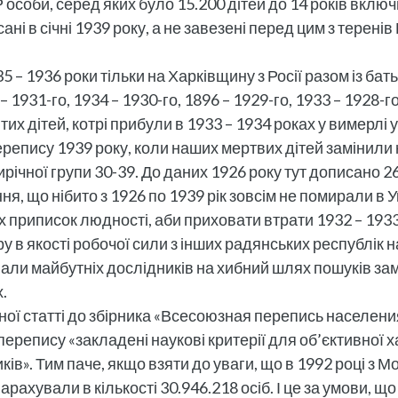
особи, серед яких було 15.200 дітей до 14 років включ
ні в січні 1939 року, а не завезені перед цим з теренів 
5 – 1936 роки тільки на Харківщину з Росії разом із б
– 1931-го, 1934 – 1930-го, 1896 – 1929-го, 1933 – 192
их дітей, котрі прибули в 1933 – 1934 роках у вимерлі у
перепису 1939 року, коли наших мертвих дітей замінили
тирічної групи 30-39. До даних 1926 року тут дописано 2
ння, що нібито з 1926 по 1939 рік зовсім не помирали 
 приписок людності, аби приховати втрати 1932 – 1933 
 в якості робочої сили з інших радянських республік на
али майбутніх дослідників на хибний шлях пошуків замі
.
ної статті до збірника «Всесоюзная перепись населен
перепису «закладені наукові критерії для об’єктивної
ків». Тим паче, якщо взяти до уваги, що в 1992 році з
арахували в кількості 30.946.218 осіб. І це за умови, 