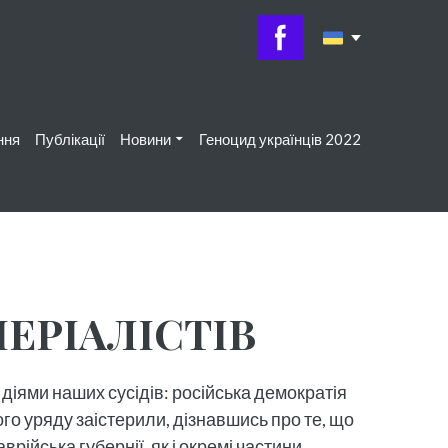
ння
Публікації
Новини
Геноцид українців 2022
ПЕРІАЛІСТІВ
діями наших сусідів: російська демократія
ого уряду заістерили, дізнавшись про те, що
рійська губернії, як і окремі частини