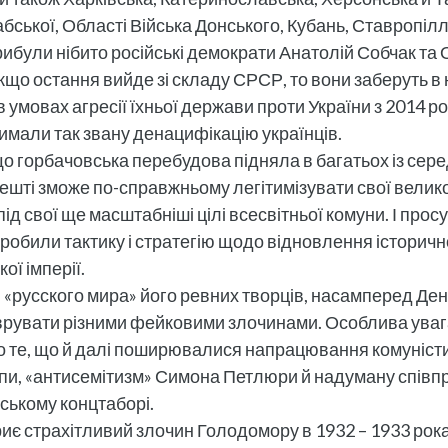
абської, Області Війська Донського, Кубань, Ставропі
 прибули нібито російські демократи Анатолій Собчак 
о остання вийде зі складу СРСР, то вони заберуть в н
в умовах агресії їхньої держави проти України з 2014 р
римали так звану денацифікацію українців.
що горбачовська перебудова підняла в багатьох із серед
арешті зможе по-справжньому легітимізувати свої велико
ід свої ще масштабніші цілі всесвітньої комуни. І про
робили тактику і стратегію щодо відновлення історичної 
ої імперії.
«русского мира» його ревних творців, насамперед Дені
рувати різними фейковими злочинами. Особлива увага
о те, що й далі поширювалися напрацювання комуністи
пи, «антисемітизм» Симона Петлюри й надуману співп
стському концтаборі.
є страхітливий злочин Голодомору в 1932 – 1933 роках 