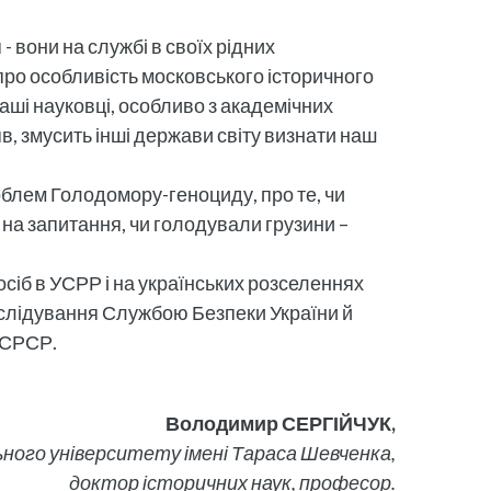
 вони на службі в своїх рідних
 про особливість московського історичного
наші науковці, особливо з академічних
ляв, змусить інші держави світу визнати наш
роблем Голодомору-геноциду, про те, чи
і на запитання, чи голодували грузини –
осіб в УСРР і на українських розселеннях
зслідування Службою Безпеки України й
в СРСР.
Володимир СЕРГІЙЧУК,
льного університету імені Тараса Шевченка,
доктор історичних наук, професор.