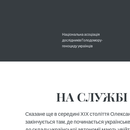
Національна асоціація
дослідників Голодомору-
геноциду українців
НА СЛУЖБІ 
Сказане ще в середині ХІХ століття Олекса
закінчується там, де починається українське
до складу української автономії мають увійт