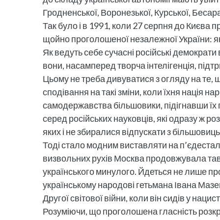
Гродненської, Воронезької, Курської, Бесар
Так було і в 1991, коли 27 серпня до Києва
щойно проголошеної незалежної України: якщ
Як ведуть себе сучасні російські демократи 
вони, насамперед творча інтелігенція, підт
Цьому не треба дивуватися з огляду на те, 
сподівання на такі зміни, коли їхня нація н
самодержавства більшовики, підігнавши їх п
серед російських науковців, які одразу ж роз
яких і не збиралися відпускати з більшовицьк
Тоді стало модним виставляти на п’єдестал 
визвольних рухів Москва продовжувала тав
українського минулого. Йдеться не лише пр
українському народові гетьмана Івана Мазе
Другої світової війни, коли він сидів у наци
Розуміючи, що проголошена гласність розкри