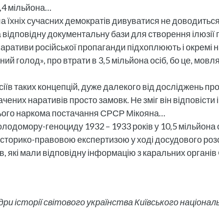
9,4 мільйона…
а їхніх сучасних демократів дивуватися не доводиться -
та відповідну документальну бази для створення ілюзії
 наративи російської пропаганди підхоплюють і окремі 
ний голод», про втрати в 3,5 мільйона осіб, бо це, мов
осіїв таких концепцій, дуже далекого від досліджень п
ачених наративів просто замовк. Не зміг він відповісти 
нього наркома постачання СРСР Мікояна…
олодомору-геноциду 1932 – 1933 років у 10,5 мільйона 
 історико-правовою експертизою у ході досудового ро
в, які мали відповідну інформацію з каральних органі
дри історії світового українства Київського націона