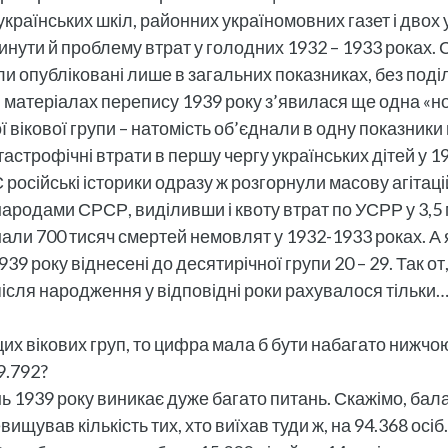
українських шкіл, районних україномовних газет і двох 
минути й проблему втрат у голодних 1932 – 1933 роках
ли опубліковані лише в загальних показниках, без под
в матеріалах перепису 1939 року з’явилася ще одна «но
ікової групи – натомість об’єднали в одну показники 
тастрофічні втрати в першу чергу українських дітей у 1
С російські історики одразу ж розгорнули масову агітац
народами СРСР, виділивши і квоту втрат по УСРР у 3,5 
и 700 тисяч смертей немовлят у 1932-1933 роках. А як
 1939 року віднесені до десятирічної групи 20 – 29. Так
після народження у відповідні роки рахувалося тільки… 
их вікових груп, то цифра мала б бути набагато нижчою 
9.792?
нь 1939 року виникає дуже багато питань. Скажімо, бала
вищував кількість тих, хто виїхав туди ж, на 94.368 осі