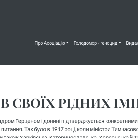
Про Асоціацію
Голодомор - геноцид
Вида
В СВОЇХ РІДНИХ ІМ
ндром Герценом і донині підтверджується конкретними 
 питання. Так було в 1917 році, коли міністри Тимчасов
и також Харківська, Катеринославська, Херсонська й Тав