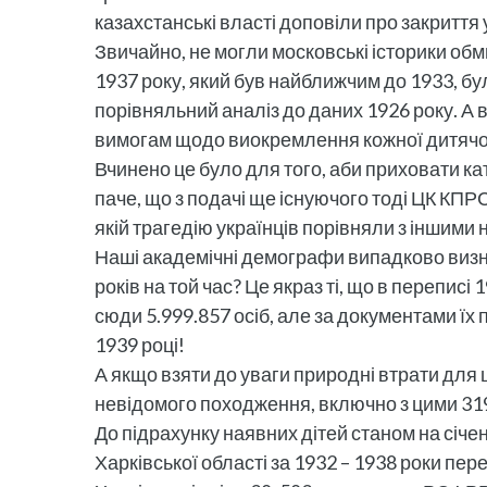
казахстанські власті доповіли про закриття 
Звичайно, не могли московські історики об
1937 року, який був найближчим до 1933, бу
порівняльний аналіз до даних 1926 року. А 
вимогам щодо виокремлення кожної дитячої в
Вчинено це було для того, аби приховати ка
паче, що з подачі ще існуючого тоді ЦК КПР
якій трагедію українців порівняли з іншими 
Наші академічні демографи випадково визнал
років на той час? Це якраз ті, що в переписі
сюди 5.999.857 осіб, але за документами їх 
1939 році!
А якщо взяти до уваги природні втрати для ц
невідомого походження, включно з цими 31
До підрахунку наявних дітей станом на січе
Харківської області за 1932 – 1938 роки пере