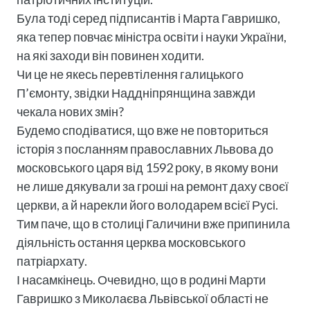
Була тоді серед підписантів і Марта Гавришко,
яка тепер повчає міністра освіти і науки України,
на які заходи він повинен ходити.
Чи це не якесь перевтілення галицького
П’ємонту, звідки Наддніпрянщина завжди
чекала нових змін?
Будемо сподіватися, що вже не повториться
історія з посланням православних Львова до
московського царя від 1592 року, в якому вони
не лише дякували за гроші на ремонт даху своєї
церкви, а й нарекли його володарем всієї Русі.
Тим паче, що в столиці Галичини вже припинила
діяльність остання церква московського
патріархату.
І насамкінець. Очевидно, що в родині Марти
Гавришко з Миколаєва Львівської області не