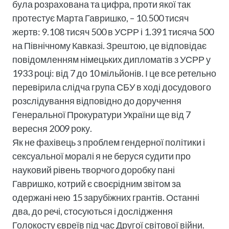
була розрахована та цифра, проти якої так
протестує Марта Гавришко, – 10.500 тисяч
жертв: 9.108 тисяч 500 в УСРР і 1.391 тисяча 500
на Північному Кавказі. Зрештою, це відповідає
повідомленням німецьких дипломатів з УСРР у
1933 році: від 7 до 10 мільйонів. І це все ретельно
перевірила слідча група СБУ в ході досудового
розслідування відповідно до доручення
Генеральної Прокуратури України ще від 7
вересня 2009 року.
Як не фахівець з проблем гендерної політики і
сексуальної моралі я не беруся судити про
науковий рівень творчого доробку пані
Гавришко, котрий є своєрідним звітом за
одержані нею 15 зарубіжних грантів. Останні
два, до речі, стосуються і дослідження
Голокосту євреїв під час Другої світової війни.