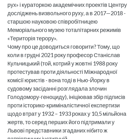
рух» і кураторкою академічних проектів Центру
досліджень визвольного руху, а в 2017—2018 -
старшою науковою співробітницею
Меморіального музею тоталітарних режимів
«Територія терору».
Чому про це доводиться говорити? Тому, що
коли в грудні 2021 року професор Станіслав
Кульчицький (той, котрий у жовтні 1988 року
протестував проти діяльності Міжнародної
комісії юристів - вона тоді в Нью-Йорку в
судовому засіданні розглядала злочин
Голодомору-геноциду), ініціював збір підписів
проти історико-криміналістичної експертизи
щодо втрат у 1932 – 1933 роках у 10,5 мільйона
жертв, то серед перших його підтримали у
Львові представники згаданих нібито ж
патріотичних інституцій.