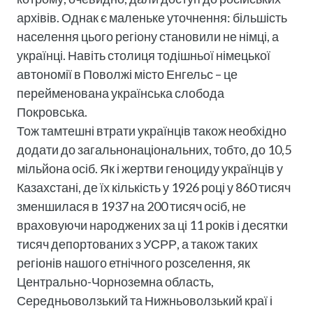
архівів. Однак є маленьке уточнення: більшість
населення цього регіону становили не німці, а
українці. Навіть столиця тодішньої німецької
автономії в Поволжі місто Енгельс – це
перейменована українська слобода
Покровська.
Тож тамтешні втрати українців також необхідно
додати до загальнонаціональних, тобто, до 10,5
мільйона осіб. Як і жертви геноциду українців у
Казахстані, де їх кількість у 1926 році у 860 тисяч
зменшилася в 1937 на 200 тисяч осіб, не
враховуючи народжених за ці 11 років і десятки
тисяч депортованих з УСРР, а також таких
регіонів нашого етнічного розселення, як
Центрально-Чорноземна область,
Середньоволзький та Нижньоволзький краї і