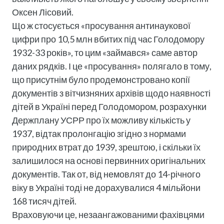
Оксен Лісовий.
Що ж стосується «просування антинаукової
цифри про 10,5 млн вбитих під час Голодомору
1932-33 років», то цим «займався» саме автор
даних рядків. І це «просування» полягало в тому,
що присутнім було продемонстровано копії
документів з вітчизняних архівів щодо наявності
дітей в Україні перед Голодомором, розрахунки
Держплану УСРР про їх можливу кількість у
1937, відтак пролонгацію згідно з нормами
природних втрат до 1939, зрештою, і скільки їх
залишилося на основі первинних оригінальних
документів. Так от, від немовлят до 14-річного
віку в Україні тоді не дорахувалися 4 мільйони
168 тисяч дітей.
Враховуючи це, незаангажованими фахівцями