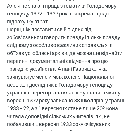
Але я не знаю її праць з тематики Голодомору-
геноциду 1932 – 1933 років, зокрема, щодо
підрахунку втрат.
Перш, ніж поставити свій підпис під
зобов’язанням говорити правду і тільки правду
слідчому з особливо важливих справ СБУ, я
об’їхав усі обласні архіви, де можна ще віднайти
первинні документальні свідчення про цю
трагедію українства. А пані Гавришко, яка
звинувачує мене й моїх колег з Національної
асоціації дослідників Голодомору-геноциду
українців, перегортала класні журнали, в яких у
вересні 1932 року записано 38 школярів, у травні
1933 – 22, а з 1 вересня їх стане лише 20? Вона
читала доповідні сільських учителів, які, не
побачивши 1 вересня 1933 року очікуваних