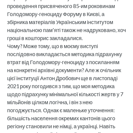
проведення присвяченого 85-им роковинам
Голодомору-геноциду Форуму в Києві, а
збірника матеріалів Українським інститутом
національною пам’яті також не надруковано, хоч
гроші в кошторис закладалися.
Чому? Може тому, що в моєму виступі
послідовно викладається методика підрахунку
втрат від Голодомору-геноциду з посиланням
на конкретні архівні документи? Але ж очільник
цієї інституції Антон Дробович ще в листопаді
2021 року погодився з тим, що моя методика
щодо підрахунку мінімальної кількості жертв у 7
мільйонів цілком логічна, і він з нею
погоджується. Однак є маленьке уточнення:
більшість населення окремих кантонів цього
регіону становили не німці, а українці. Навіть