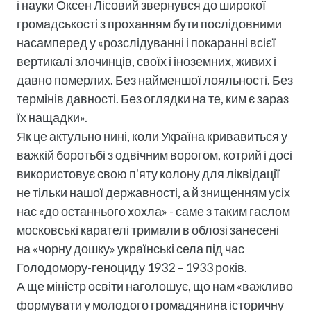
і науки Оксен Лісовий звернувся до широкої
громадськості з проханням бути послідовними
насамперед у «розслідуванні і покаранні всієї
вертикалі злочинців, своїх і іноземних, живих і
давно померлих. Без найменшої лояльності. Без
термінів давності. Без оглядки на те, ким є зараз
їх нащадки».
Як це актульно нині, коли Україна кривавиться у
важкій боротьбі з одвічним ворогом, котрий і досі
використовує свою п'яту колону для ліквідації
не тільки нашої державності, а й знищенням усіх
нас «до останнього хохла» - саме з таким гаслом
московські карателі тримали в облозі занесені
на «чорну дошку» українські села під час
Голодомору-геноциду 1932 – 1933 років.
А ще міністр освіти наголошує, що нам «важливо
формувати у молодого громадянина історичну