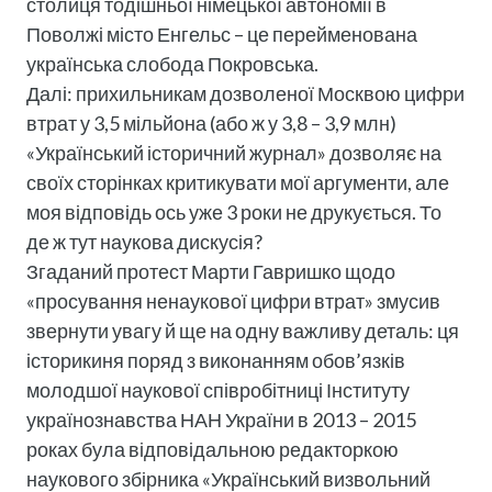
столиця тодішньої німецької автономії в
Поволжі місто Енгельс – це перейменована
українська слобода Покровська.
Далі: прихильникам дозволеної Москвою цифри
втрат у 3,5 мільйона (або ж у 3,8 – 3,9 млн)
«Український історичний журнал» дозволяє на
своїх сторінках критикувати мої аргументи, але
моя відповідь ось уже 3 роки не друкується. То
де ж тут наукова дискусія?
Згаданий протест Марти Гавришко щодо
«просування ненаукової цифри втрат» змусив
звернути увагу й ще на одну важливу деталь: ця
історикиня поряд з виконанням обов’язків
молодшої наукової співробітниці Інституту
українознавства НАН України в 2013 – 2015
роках була відповідальною редакторкою
наукового збірника «Український визвольний