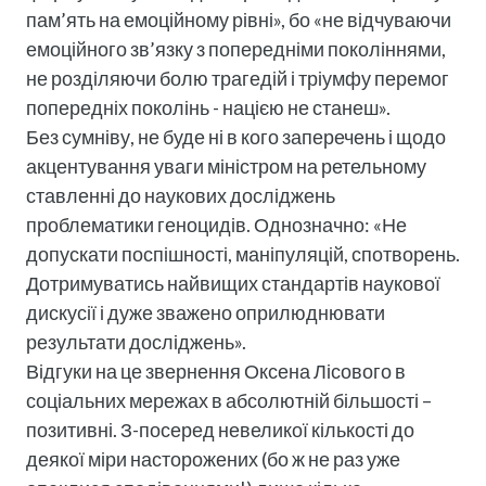
пам’ять на емоційному рівні», бо «не відчуваючи
емоційного зв’язку з попередніми поколіннями,
не розділяючи болю трагедій і тріумфу перемог
попередніх поколінь - нацією не станеш».
Без сумніву, не буде ні в кого заперечень і щодо
акцентування уваги міністром на ретельному
ставленні до наукових досліджень
проблематики геноцидів. Однозначно: «Не
допускати поспішності, маніпуляцій, спотворень.
Дотримуватись найвищих стандартів наукової
дискусії і дуже зважено оприлюднювати
результати досліджень».
Відгуки на це звернення Оксена Лісового в
соціальних мережах в абсолютній більшості –
позитивні. З-посеред невеликої кількості до
деякої міри насторожених (бо ж не раз уже