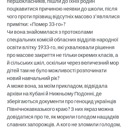
першокласників, пішли до їхніх родин
поцікавитися причиною неявки до школи, після
чого проти прізвищ відсутніх масово з’являлися
примітки: «Помер 33-го»?
Чи вона знайомилася з протоколами
спеціальних комісій обласних відділів народної
освіти влітку 1933-го, які ухвалювали рішення
про масове закриття не тільки окремих класів, а
й сільських шкіл, оскільки через величезний мор
дітей там не було можливості розпочинати
новий навчальний рік?
А може вона, за моїм прикладом, відвідала
архіви на Кубані й Нижньому Подонні, де
зберігаються документи про геноцид українців
Північнокавказького краю? З них якраз можна
довідатися про те, як морили голодом нащадків
славних запорожців. А кого не зломили голодом,