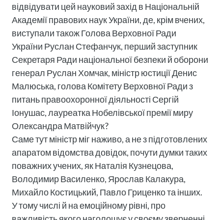
відвідувати цей науковий захід в Національній
Академії правових наук України, де, крім вчених,
виступали також Голова Верховної Ради
України Руслан Стефанчук, перший заступник
Секретаря Ради національної безпеки й оборони
генерал Руслан Хомчак, міністр юстиції Денис
Малюська, голова Комітету Верховної Ради з
питань правоохоронної діяльності Сергій
Іонушас, лауреатка Нобелівської премії миру
Олександра Матвійчук?
Саме тут міністр міг наживо, а не з підготовлених
апаратом відомства довідок, почути думки таких
поважних учених, як Наталія Кузнецова,
Володимир Василенко, Ярослав Калакура,
Михайло Костицький, Павло Гриценко та інших.
У тому числі й на емоційному рівні, про
важливість якого наголошує у своєму зверненні