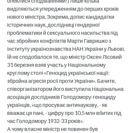
опеклися сподіваннями!) лише кілька
виділяються упередженням до перших кроків
нового міністра. Зокрема, допис кандидатки
історичних наук, дослідниці гендерної
проблематики й сексуального насильства під
час збройних конфліктів Марти Гавришко з
Інституту українознавства НАН України у Львові.
Їй не сподобалося те, що міністр Оксен Лісовий
31 березня взяв участь у Національному
круглому столі «Геноцид української нації:
збройна агресія росії проти України». Бачите,
співорганізатором його виступила Національна
асоціація дослідників Голодомору-геноциду
українців, «що просуває антинаукову, - як
вважає ця пані, - цифру про 10,5 млн вбитих під
час Голодомору 1932-33 років».
А чому власне міністр не повинен був