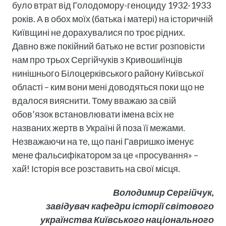
було втрат від Голодомору-геноциду 1932-1933
років. А в обох моїх (батька і матері) на історичній
Київщині не дорахувалися по троє рідних.
Давно вже покійний батько не встиг розповісти
нам про трьох Сергійчуків з Кривошиїнців
нинішнього Білоцерківського району Київської
області – ким вони мені доводяться поки що не
вдалося вияснити. Тому вважаю за свій
обов’язок встановлювати імена всіх не
названих жертв в Україні й поза її межами.
Незважаючи на те, що пані Гавришко іменує
мене фальсифікатором за це «просування» –
хай! Історія все розставить на свої місця.
Володимир Сергійчук,
завідувач кафедри історії світового
українства Київського національного