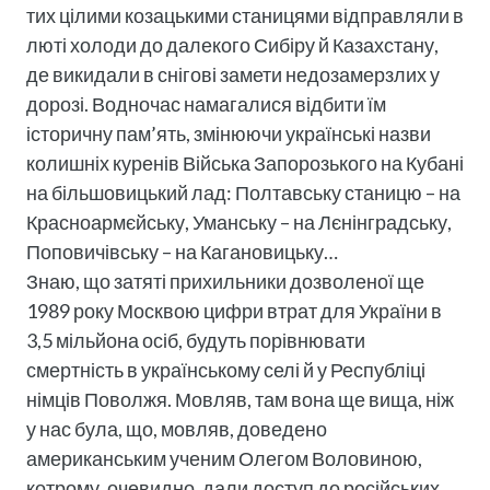
тих цілими козацькими станицями відправляли в
люті холоди до далекого Сибіру й Казахстану,
де викидали в снігові замети недозамерзлих у
дорозі. Водночас намагалися відбити їм
історичну пам’ять, змінюючи українські назви
колишніх куренів Війська Запорозького на Кубані
на більшовицький лад: Полтавську станицю – на
Красноармєйську, Уманську – на Лєнінградську,
Поповичівську – на Кагановицьку…
Знаю, що затяті прихильники дозволеної ще
1989 року Москвою цифри втрат для України в
3,5 мільйона осіб, будуть порівнювати
смертність в українському селі й у Республіці
німців Поволжя. Мовляв, там вона ще вища, ніж
у нас була, що, мовляв, доведено
американським ученим Олегом Воловиною,
котрому, очевидно, дали доступ до російських