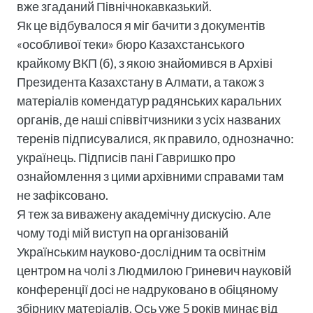
вже згаданий Північнокавказький.
Як це відбувалося я міг бачити з документів
«особливої теки» бюро Казахстанського
крайкому ВКП (б), з якою знайомився в Архіві
Президента Казахстану в Алмати, а також з
матеріалів комендатур радянських каральних
органів, де наші співвітчизники з усіх названих
теренів підписувалися, як правило, однозначно:
українець. Підписів пані Гавришко про
ознайомлення з цими архівними справами там
не зафіксовано.
Я теж за виважену академічну дискусію. Але
чому тоді мій виступ на організованій
Українським науково-дослідним та освітнім
центром на чолі з Людмилою Гриневич науковій
конференції досі не надруковано в обіцяному
збірнику матеріалів. Ось уже 5 років минає від